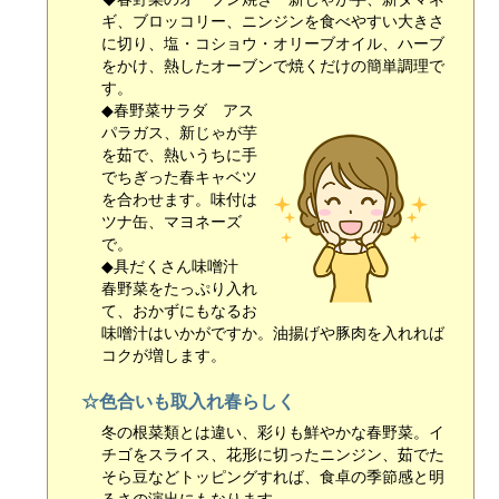
ギ、ブロッコリー、ニンジンを食べやすい大きさ
に切り、塩・コショウ・オリーブオイル、ハーブ
をかけ、熱したオーブンで焼くだけの簡単調理で
す。
◆春野菜サラダ アス
パラガス、新じゃが芋
を茹で、熱いうちに手
でちぎった春キャベツ
を合わせます。味付は
ツナ缶、マヨネーズ
で。
◆具だくさん味噌汁
春野菜をたっぷり入れ
て、おかずにもなるお
味噌汁はいかがですか。油揚げや豚肉を入れれば
コクが増します。
☆色合いも取入れ春らしく
冬の根菜類とは違い、彩りも鮮やかな春野菜。イ
チゴをスライス、花形に切ったニンジン、茹でた
そら豆などトッピングすれば、食卓の季節感と明