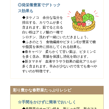
◎発栄養豊富でデトック
ス効果も
◆タケノコ 余分な塩分を
排出する、カリウムが多く
含まれます。茹でると出る
白い粉はアミノ酸の一種で
シロチン、洗わず一緒にいただきましょう。
◆ふきのとう 食物繊維やビタミンEが豊富で糖
や脂質を体外に排出してくれる効果も。
◆春キャベツ 柔らかくて甘い葉は、ビタミンＣ
を多く含み、胃腸を保護し消化を助けます。
◆新タマネギ 血液サラサラ効果の硫化アリルが
多く含まれます。辛みが少ないので生でも食べや
すいのが特徴です。
彩り豊かな春野菜たっぷりレシピ
☆手間をかけずに簡単でおいしく
◆春野菜のオーブン焼き 新じゃが芋、新タマネ