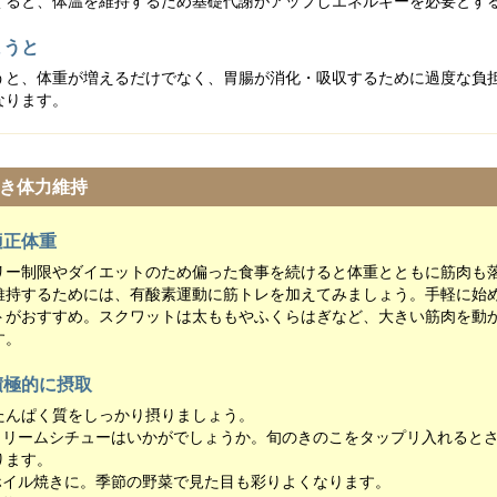
くると、体温を維持するため基礎代謝がアップしエネルギーを必要とす
まうと
うと、体重が増えるだけでなく、胃腸が消化・吸収するために過度な負
なります。
き体力維持
適正体重
リー制限やダイエットのため偏った食事を続けると体重とともに筋肉も
維持するためには、有酸素運動に筋トレを加えてみましょう。手軽に始
トがおすすめ。スクワットは太ももやふくらはぎなど、大きい筋肉を動
す。
積極的に摂取
たんぱく質をしっかり摂りましょう。
クリームシチューはいかがでしょうか。旬のきのこをタップリ入れると
ります。
ホイル焼きに。季節の野菜で見た目も彩りよくなります。