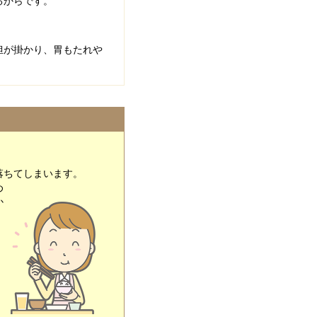
るからです。
担が掛かり、胃もたれや
落ちてしまいます。
め
か
さ