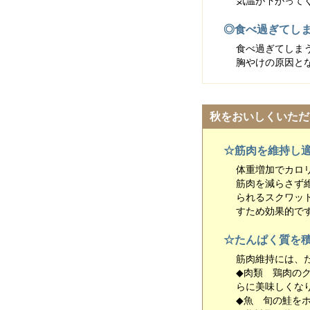
気温が下がって
◎食べ過ぎてし
食べ過ぎてしま
胸やけの原因と
秋をおいしくいただ
☆筋肉を維持し
体重増加でカロ
筋肉を減らさず
られるスクワッ
すため効果的で
☆たんぱく質を
筋肉維持には、
◆肉類 鶏肉の
らに美味しくな
◆魚 旬の鮭を