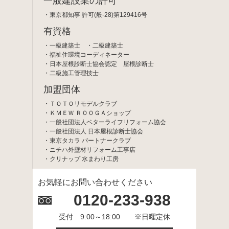
一般建設業の許可
東京都知事 許可(般-28)第129416号
有資格
一級建築士
二級建築士
福祉住環境コーディネーター
日本屋根診断士協会認定 屋根診断士
二級施工管理技士
加盟団体
ＴＯＴＯリモデルクラブ
ＫＭＥＷ ＲＯＯＧＡショップ
一般社団法人ベターライフリフォーム協会
一般社団法人 日本屋根診断士協会
東京タカラ パートナークラブ
ニチハ外壁材リフォーム工事店
クリナップ 水まわり工房
お気軽にお問い合わせください
0120-233-938
受付 9:00～18:00 ※日曜定休